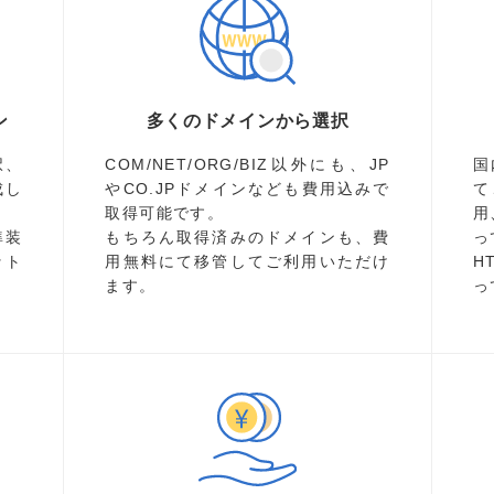
ン
多くのドメインから選択
択、
COM/NET/ORG/BIZ以外にも、JP
国
成し
やCO.JPドメインなども費用込みで
て
取得可能です。
用
準装
もちろん取得済みのドメインも、費
っ
ット
用無料にて移管してご利用いただけ
H
ます。
っ