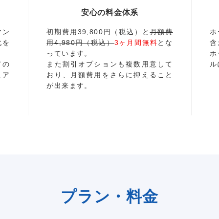
安心の料金体系
マン
初期費用39,800円（税込）と
月額費
ホ
化を
用4,980円（税込）
3ヶ月間無料
とな
含
っています。
ホ
ての
また割引オプションも複数用意して
ル
ュア
おり、月額費用をさらに抑えること
が出来ます。
プラン・料金