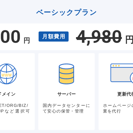
ベーシックプラン
800
4,980
月額費用
円
ドメイン
サーバー
更新代
T/ORG/BIZ/
国内データセンターに
ホームページ
P/JPなど選択可
て安心の保管・管理
業を代行