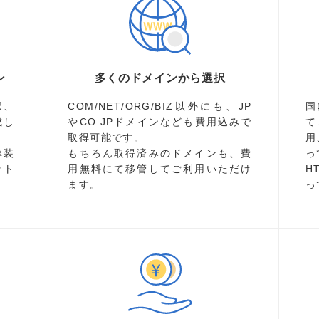
ン
多くのドメインから選択
択、
COM/NET/ORG/BIZ以外にも、JP
国
成し
やCO.JPドメインなども費用込みで
て
取得可能です。
用
準装
もちろん取得済みのドメインも、費
っ
ット
用無料にて移管してご利用いただけ
H
ます。
っ