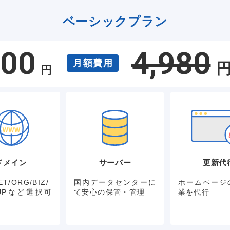
ベーシックプラン
800
4,980
月額費用
円
ドメイン
サーバー
更新代
T/ORG/BIZ/
国内データセンターに
ホームページ
P/JPなど選択可
て安心の保管・管理
業を代行