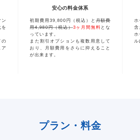
安心の料金体系
マン
初期費用39,800円（税込）と
月額費
ホ
化を
用4,980円（税込）
3ヶ月間無料
とな
含
っています。
ホ
ての
また割引オプションも複数用意して
ル
ュア
おり、月額費用をさらに抑えること
が出来ます。
プラン・料金