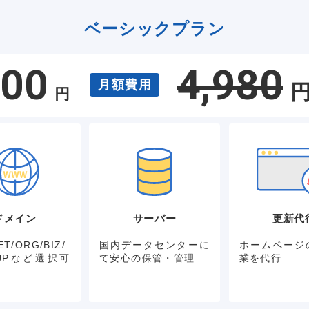
ベーシックプラン
800
4,980
月額費用
円
ドメイン
サーバー
更新代
T/ORG/BIZ/
国内データセンターに
ホームページ
P/JPなど選択可
て安心の保管・管理
業を代行