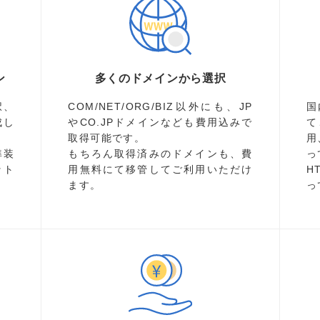
ン
多くのドメインから選択
択、
COM/NET/ORG/BIZ以外にも、JP
国
成し
やCO.JPドメインなども費用込みで
て
取得可能です。
用
準装
もちろん取得済みのドメインも、費
っ
ット
用無料にて移管してご利用いただけ
H
ます。
っ