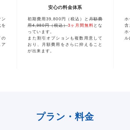
安心の料金体系
マン
初期費用39,800円（税込）と
月額費
ホ
化を
用4,980円（税込）
3ヶ月間無料
とな
含
っています。
ホ
ての
また割引オプションも複数用意して
ル
ュア
おり、月額費用をさらに抑えること
が出来ます。
プラン・料金